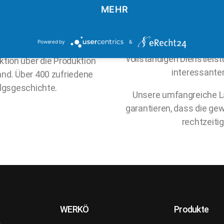
rfahrung im Bereich der
Serviceleist
MEHR
reitung von
Von der Beratun
rner Maschinenpark mit
Powered by
&
Produktprogramms, bis
t höchste Qualität bei
vollständigen Dienstlei
ktion über die Produktion
interessante
and. Über 400 zufriedene
olgsgeschichte.
Unsere umfangreiche La
garantieren, dass die ge
rechtzeiti
WERKÖ
Produkte