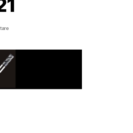
21
tare