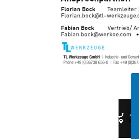
+49 
In d